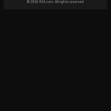
© 2026 92A.com. All rights reserved.