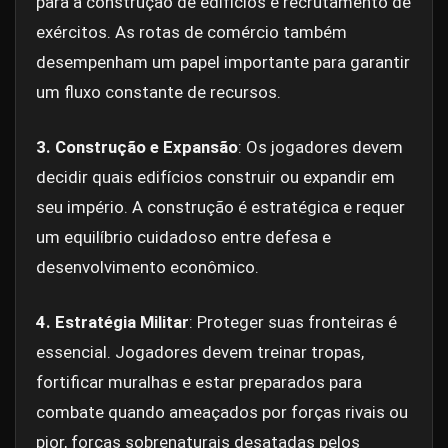
para a construção de edifícios e recrutamento de
exércitos. As rotas de comércio também
desempenham um papel importante para garantir
um fluxo constante de recursos.
3. Construção e Expansão
: Os jogadores devem
decidir quais edifícios construir ou expandir em
seu império. A construção é estratégica e requer
um equilíbrio cuidadoso entre defesa e
desenvolvimento econômico.
4. Estratégia Militar
: Proteger suas fronteiras é
essencial. Jogadores devem treinar tropas,
fortificar muralhas e estar preparados para
combate quando ameaçados por forças rivais ou
pior, forças sobrenaturais desatadas pelos