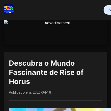
S
INÍCIO
BACARÁ ONLINE
ESPORTES
CAÇA-NÍQUEIS
JOGOS DE SABONG
CONTRATO USUÁRIO
CENTRAL DE NOTÍCIAS
Descubra o Mundo
Fascinante de Rise of
Horus
Publicado em:
2026-04-18