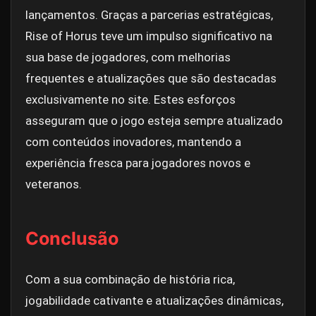
lançamentos. Graças a parcerias estratégicas,
Rise of Horus teve um impulso significativo na
sua base de jogadores, com melhorias
frequentes e atualizações que são destacadas
exclusivamente no site. Estes esforços
asseguram que o jogo esteja sempre atualizado
com conteúdos inovadores, mantendo a
experiência fresca para jogadores novos e
veteranos.
Conclusão
Com a sua combinação de história rica,
jogabilidade cativante e atualizações dinâmicas,