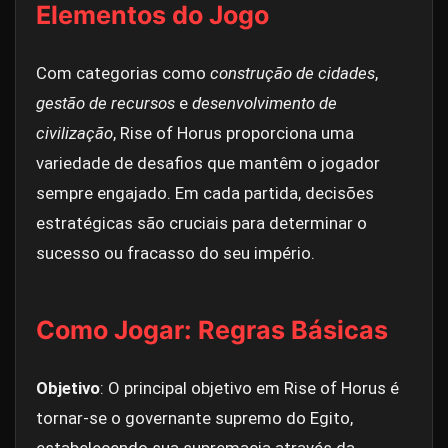
Elementos do Jogo
Com categorias como
construção de cidades
,
gestão de recursos
e
desenvolvimento de
civilização
, Rise of Horus proporciona uma
variedade de desafios que mantêm o jogador
sempre engajado. Em cada partida, decisões
estratégicas são cruciais para determinar o
sucesso ou fracasso do seu império.
Como Jogar: Regras Básicas
Objetivo
: O principal objetivo em Rise of Horus é
tornar-se o governante supremo do Egito,