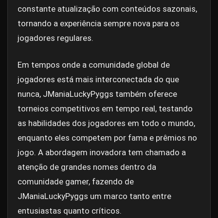
constante atualização com conteúdos sazonais,
tornando a experiência sempre nova para os
jogadores regulares.
Em tempos onde a comunidade global de
jogadores está mais interconectada do que
nunca, JManiaLuckyPyggs também oferece
torneios competitivos em tempo real, testando
as habilidades dos jogadores em todo o mundo,
enquanto eles competem por fama e prêmios no
jogo. A abordagem inovadora tem chamado a
atenção de grandes nomes dentro da
comunidade gamer, fazendo de
JManiaLuckyPyggs um marco tanto entre
entusiastas quanto críticos.