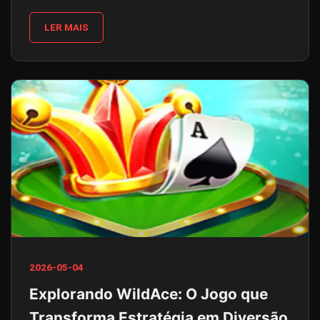
ao mundo atual.
LER MAIS
2026-05-04
Explorando WildAce: O Jogo que
Transforma Estratégia em Diversão