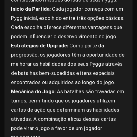
Inicio da Partida:
Cada jogador começa com um
Pygg inicial, escolhido entre três opções básicas.
Cada escolha oferece diferentes vantagens que
podem influenciar o desenvolvimento no jogo.
Estratégias de Upgrade:
Como parte da
progressão, os jogadores têm a oportunidade de
melhorar as habilidades dos seus Pyggs através
de batalhas bem-sucedidas e itens especiais
encontrados ou adquiridos ao longo do jogo.
Mecânica do Jogo:
As batalhas são travadas em
turnos, permitindo que os jogadores utilizem
cartas de ação que determinam as habilidades
ativadas. A combinação eficaz dessas cartas
pode virar o jogo a favor de um jogador