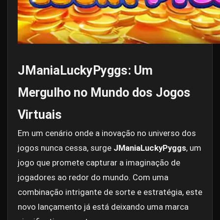
JManiaLuckyPyggs: Um
Mergulho no Mundo dos Jogos
Virtuais
Em um cenário onde a inovação no universo dos
jogos nunca cessa, surge
JManiaLuckyPyggs
, um
jogo que promete capturar a imaginação de
jogadores ao redor do mundo. Com uma
combinação intrigante de sorte e estratégia, este
novo lançamento já está deixando uma marca