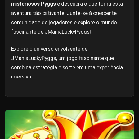
misteriosos Pyggs
e descubra o que torna esta
aventura tão cativante. Junte-se à crescente
comunidade de jogadores e explore o mundo
fascinante de JManiaLuckyPyggs!
Explore o universo envolvente de
JManiaLuckyPyggs, um jogo fascinante que
combina estratégia e sorte em uma experiência
imersiva.