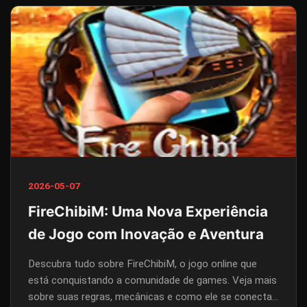
2026-05-07
FireChibiM: Uma Nova Experiência
de Jogo com Inovação e Aventura
Descubra tudo sobre FireChibiM, o jogo online que
está conquistando a comunidade de games. Veja mais
sobre suas regras, mecânicas e como ele se conecta