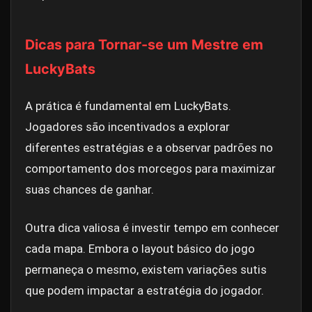
Dicas para Tornar-se um Mestre em
LuckyBats
A prática é fundamental em LuckyBats.
Jogadores são incentivados a explorar
diferentes estratégias e a observar padrões no
comportamento dos morcegos para maximizar
suas chances de ganhar.
Outra dica valiosa é investir tempo em conhecer
cada mapa. Embora o layout básico do jogo
permaneça o mesmo, existem variações sutis
que podem impactar a estratégia do jogador.