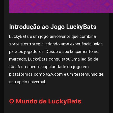
Introdução ao Jogo LuckyBats
LuckyBats é um jogo envolvente que combina
sorte e estratégia, criando uma experiência única
para os jogadores. Desde o seu lançamento no
mercado, LuckyBats conquistou uma legião de
fãs. A crescente popularidade do jogo em
plataformas como 92A.com é um testemunho de
seu apelo universal.
O Mundo de LuckyBats