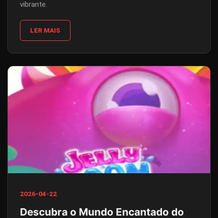
vibrante.
LER MAIS
2026-04-22
Descubra o Mundo Encantado do