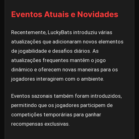
Eventos Atuais e Novidades
Recentemente, LuckyBats introduziu várias
atualizações que adicionaram novos elementos
de jogabilidade e desafios diários. As
atualizações frequentes mantêm o jogo
dinâmico e oferecem novas maneiras para os
jogadores interagirem com o ambiente.
Eventos sazonais também foram introduzidos,
permitindo que os jogadores participem de
competições temporárias para ganhar
recompensas exclusivas.