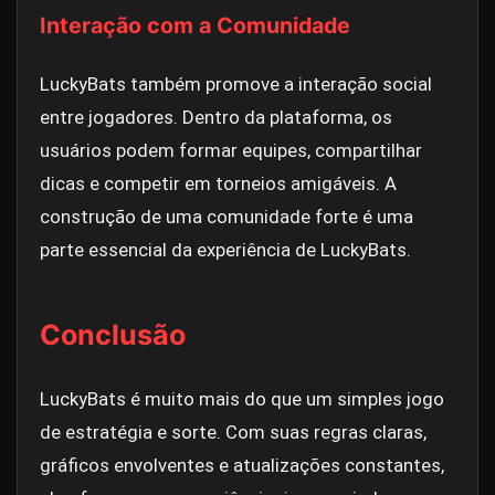
Interação com a Comunidade
LuckyBats também promove a interação social
entre jogadores. Dentro da plataforma, os
usuários podem formar equipes, compartilhar
dicas e competir em torneios amigáveis. A
construção de uma comunidade forte é uma
parte essencial da experiência de LuckyBats.
Conclusão
LuckyBats é muito mais do que um simples jogo
de estratégia e sorte. Com suas regras claras,
gráficos envolventes e atualizações constantes,