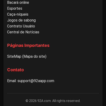
Bacará online
Esportes
Caça-níqueis
Jogos de sabong
Contrato Usuário
Central de Notícias
Páginas Importantes
SiteMap (Mapa do site)
Contato
Email: support@92aapp.com
© 2026 92A.com. All rights reserved.