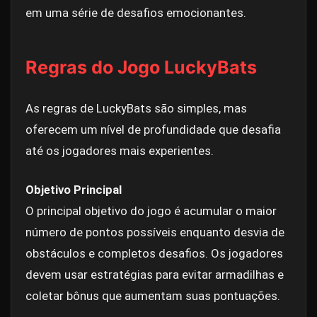
em uma série de desafios emocionantes.
Regras do Jogo LuckyBats
As regras de LuckyBats são simples, mas
oferecem um nível de profundidade que desafia
até os jogadores mais experientes.
Objetivo Principal
O principal objetivo do jogo é acumular o maior
número de pontos possíveis enquanto desvia de
obstáculos e completos desafios. Os jogadores
devem usar estratégias para evitar armadilhas e
coletar bônus que aumentam suas pontuações.