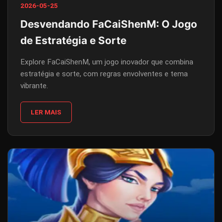
2026-05-25
Desvendando FaCaiShenM: O Jogo
de Estratégia e Sorte
Explore FaCaiShenM, um jogo inovador que combina
estratégia e sorte, com regras envolventes e tema
vibrante.
LER MAIS