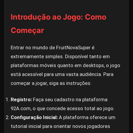
Introdução ao Jogo: Como
Começar
Entrar no mundo de FruitNovaSuper é
extremamente simples. Disponível tanto em
plataformas móveis quanto em desktops, o jogo
está acessível para uma vasta audiência. Para
começar a jogar, siga as instruções:
Registro:
Faça seu cadastro na plataforma
92A.com, o que concede acesso total ao jogo.
Configuração Inicial:
A plataforma oferece um
tutorial inicial para orientar novos jogadores