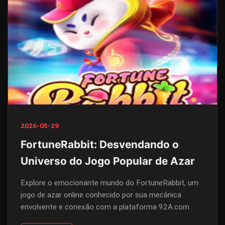
2026-05-29
FortuneRabbit: Desvendando o
Universo do Jogo Popular de Azar
Explore o emocionante mundo do FortuneRabbit, um
jogo de azar online conhecido por sua mecânica
envolvente e conexão com a plataforma 92A.com.