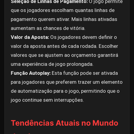
Seleção de Linhas de Pagamento:
O jogo permite
que os jogadores escolham quantas linhas de
pagamento querem ativar. Mais linhas ativadas
aumentam as chances de vitória.
Valor da Aposta:
Os jogadores devem definir o
valor da aposta antes de cada rodada. Escolher
valores que se ajustem ao orçamento garantirá
uma experiência de jogo prolongada.
Função Autoplay:
Esta função pode ser ativada
para jogadores que preferem trazer um elemento
de automatização para o jogo, permitindo que o
jogo continue sem interrupções.
Tendências Atuais no Mundo