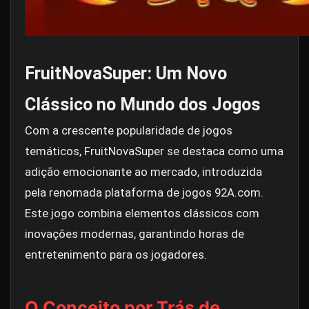
FruitNovaSuper: Um Novo
Clássico no Mundo dos Jogos
Com a crescente popularidade de jogos
temáticos, FruitNovaSuper se destaca como uma
adição emocionante ao mercado, introduzida
pela renomada plataforma de jogos 92A.com.
Este jogo combina elementos clássicos com
inovações modernas, garantindo horas de
entretenimento para os jogadores.
O Conceito por Trás de